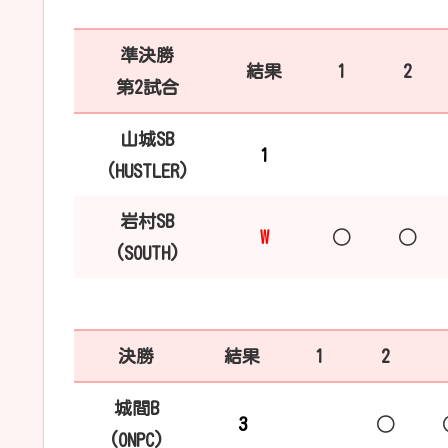
準決勝
結果
1
2
第2試合
山城SB
1
(HUSTLER)
岩村SB
W
◯
◯
(SOUTH)
決勝
結果
1
2
城間B
3
◯
(ONPC)