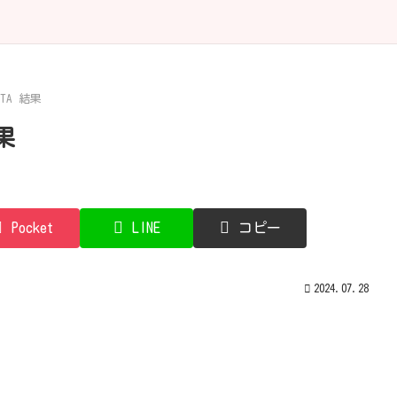
ATA 結果
果
Pocket
LINE
コピー
2024.07.28