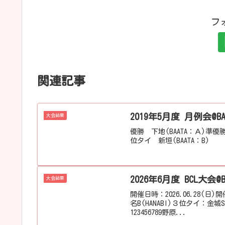
フ
関連記事
2019年5月度 月例会@BA
大会結果
優勝 下地(BAATA：Ａ)準
位タイ 新垣(BAATA：B)
2026年6月度 BCL大会@
大会結果
開催日時：2026.06.28(日
名B(HANABI)３位タイ：金城S
123456789野原...