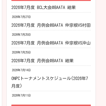
2026年7月度 BCL大会@BAATA 結果
2026年7月27日
2026年7月度 月例会@BAATA 仲宗根VS村田
2026年7月25日
2026年7月度 月例会@BAATA 仲宗根VS沖山
2026年7月25日
2026年7月度 月例会@BAATA 結果
2026年7月14日
ONPCトーナメントスケジュール(2026年7
月度)
2026年7月11日