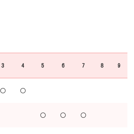
3
4
5
6
7
8
9
◯
◯
◯
◯
◯