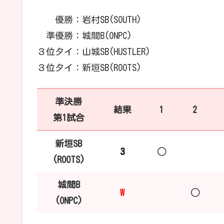
優勝：岩村SB(SOUTH)
準優勝：城間B(ONPC)
３位タイ：山城SB(HUSTLER)
３位タイ：新垣SB(ROOTS)
準決勝
結果
1
2
第1試合
新垣SB
3
◯
(ROOTS)
城間B
W
◯
(ONPC)