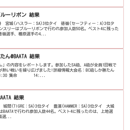
@ブルーリボン 結果
優勝 宮城(ハスラー：SA)3位タイ 徳嶺(セーフティー：A)3位タ
マンスリーはブルーリボンで行われ参加人数50名。ベスト4に残った
嶺選手、棚原選手の4...
たん@BAATA 結果
ん」の内容をレポートします。参加したSA級、A級が全員1回戦で
が熱い戦いを繰り広げました!詳細情報大会名：BC級しか勝たん
13:30 集合 14:...
AATA 結果
 城間(TIGRE：SA)3位タイ 豊濱(HAMMER：SA)3位タイ 大城
リーはBAATAで行われ参加人数44名。ベスト4に残ったのは、上地選
選...