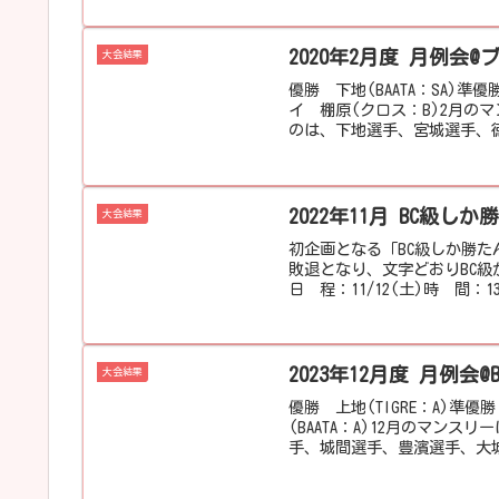
2020年2月度 月例会
大会結果
優勝 下地(BAATA：SA)準
イ 棚原(クロス：B)2月の
のは、下地選手、宮城選手、徳
2022年11月 BC級しか勝
大会結果
初企画となる「BC級しか勝た
敗退となり、文字どおりBC級
日 程：11/12(土)時 間：
2023年12月度 月例会@B
大会結果
優勝 上地(TIGRE：A)準優勝
(BAATA：A)12月のマンス
手、城間選手、豊濱選手、大城