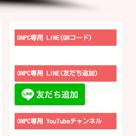
ONPC専用 LINE(QRコード)
ONPC専用 LINE(友だち追加)
ONPC専用 YouTubeチャンネル