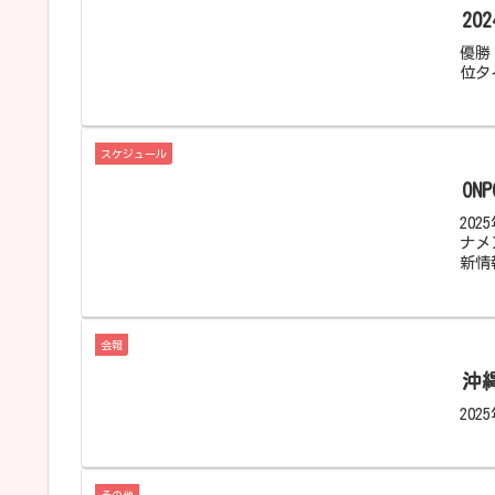
20
優勝 
位タイ
スケジュール
ON
20
ナメ
新情
会報
沖
20