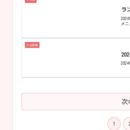
その他
ラ
20
メニ
大会動画
20
202
次
1