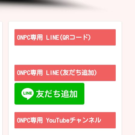
ONPC専用 LINE(QRコード)
ONPC専用 LINE(友だち追加)
ONPC専用 YouTubeチャンネル