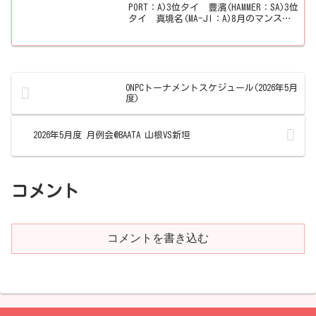
PORT：A)3位タイ 豊濱(HAMMER：SA)3位
タイ 真境名(MA-JI：A)8月のマンスリ
ーはBAATAで行われ参加人数49名。ベス
ト4に残ったのは、棚原選手、冨里選手、
豊濱選手、真...
ONPCトーナメントスケジュール(2026年5月
度)
2026年5月度 月例会@BAATA 山根VS新垣
コメント
コメントを書き込む