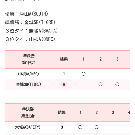
優勝：沖山A(SOUTH)
準優勝：金城SB(TIGRE)
３位タイ：兼城A(BAATA)
３位タイ：山根A(ONPC)
準決勝
結果
1
2
3
4
第1試合
山根A(ONPC)
1
◯
金城SB(TIGRE)
W
◯
◯
準決勝
結果
1
2
3
4
第2試合
大城A(SAFETY)
3
◯
◯