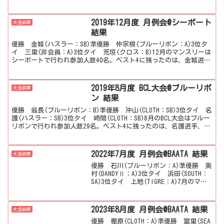
イ：松田A(DANDY)３位タイ：上原A(SEA
PORT)準決勝第1試合結果123456789松田
A(D...
2019年12月度 月例会@シーポート
大会結果
結果
優勝 金城(ハスラー：SB)準優勝 仲宗根(ブルーリボン：A)3位タ
イ 三里(非会員：A)3位タイ 荒垣(クロス：B)12月のマンスリーは
シーポートで行われ参加人数40名。ベスト4に残ったのは、金城選
手、仲宗根選手、三里選手、荒垣選手の4名...
2019年8月度 BCL大会@ブルーリボ
大会結果
ン 結果
優勝 翁長(ブルーリボン：B)準優勝 沖山(CLOTH：SB)3位タイ 名
護(ハスラー：SB)3位タイ 崎間(CLOTH：SB)8月のBCL大会はブルー
リボンで行われ参加人数29名。ベスト4に残ったのは、名護選手、翁
長選手、沖山選手、崎間選...
2022年7月度 月例会@BAATA 結果
大会結果
優勝 石川(ブルーリボン：A)準優勝 奥
村(DANDYⅡ：A)3位タイ 浜田(SOUTH：
SA)3位タイ 上地(TIGRE：A)7月のマン
スリーはBAATAで行われ参加人数57名。
ベスト4に残ったのは、石川選手、奥村選
手、浜田選手、上地選手...
2023年8月度 月例会@BAATA 結果
大会結果
優勝 棚原(CLOTH：A)準優勝 冨里(SEA