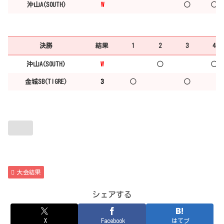
沖山A(SOUTH)
W
◯
◯
決勝
結果
1
2
3
4
沖山A(SOUTH)
W
◯
◯
金城SB(TIGRE)
3
◯
◯
大会結果
シェアする
X
Facebook
はてブ