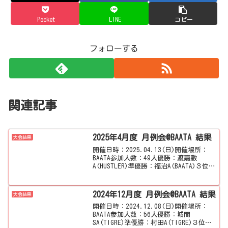
Pocket
LINE
コピー
フォローする
関連記事
2025年4月度 月例会@BAATA 結果
大会結果
開催日時：2025.04.13(日)開催場所：
BAATA参加人数：49人優勝：渡嘉敷
A(HUSTLER)準優勝：福治A(BAATA)３位タ
イ：棚原SA(HUSTLER)３位タイ：松田
A(ブルーリボン)準決勝第1試合結果
123456789渡嘉...
2024年12月度 月例会@BAATA 結果
大会結果
開催日時：2024.12.08(日)開催場所：
BAATA参加人数：56人優勝：城間
SA(TIGRE)準優勝：村田A(TIGRE)３位タ