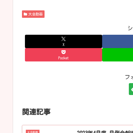
大会動画
シ
X
Pocket
フ
関連記事
大会動画