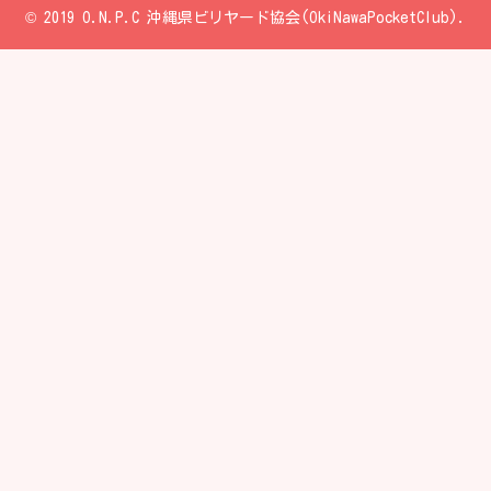
© 2019 O.N.P.C 沖縄県ビリヤード協会(OkiNawaPocketClub).