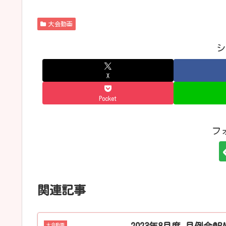
大会動画
シ
X
Pocket
フ
関連記事
大会動画