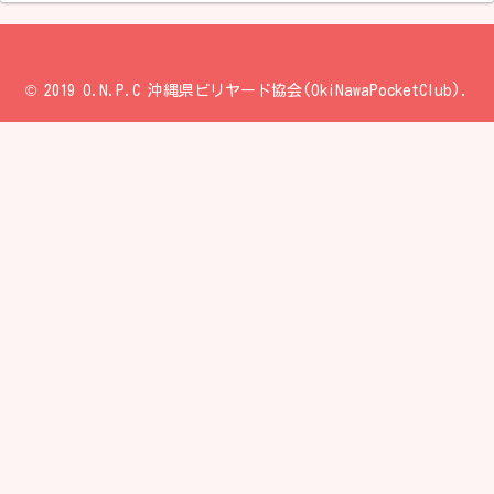
© 2019 O.N.P.C 沖縄県ビリヤード協会(OkiNawaPocketClub).