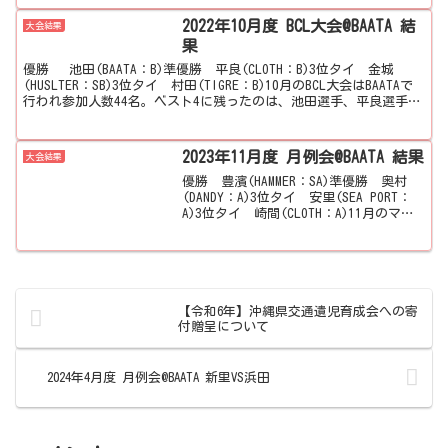
2022年10月度 BCL大会@BAATA 結
大会結果
果
優勝 池田(BAATA：B)準優勝 平良(CLOTH：B)3位タイ 金城
(HUSLTER：SB)3位タイ 村田(TIGRE：B)10月のBCL大会はBAATAで
行われ参加人数44名。ベスト4に残ったのは、池田選手、平良選手、
金城選手、村田...
2023年11月度 月例会@BAATA 結果
大会結果
優勝 豊濱(HAMMER：SA)準優勝 奥村
(DANDY：A)3位タイ 安里(SEA PORT：
A)3位タイ 崎間(CLOTH：A)11月のマン
スリーはBAATAで行われ参加人数45名。
ベスト4に残ったのは、豊濱選手、奥村選
手、安里選手、崎...
【令和6年】沖縄県交通遺児育成会への寄
付贈呈について
2024年4月度 月例会@BAATA 新里VS浜田