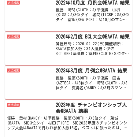
2022年10月度 月例会@BAATA 結果
大会結果
優勝 崎間(CLOTH：A)準優勝 山根
(KISS：A)3位タイ 城間(TIGRE：SA)3位
タイ 冨里(SEA PORT：A)10月のマンス
リーはBAATAで行われ参加人数53名。ベ
スト4に残ったのは、崎間選手、山根選
手、城間選手、冨里選...
2026年2月度 BCL大会@BAATA 結果
大会結果
開催日時：2026.02.22(日)開催場所：
BAATA参加人数：34人優勝：伊佐
B(TIGRE)準優勝：富村B(CLOTH)３位タ
イ：金城SB(BAATA)３位タイ：仲里
C(CLOTH)準決勝第1試合結果123456789金
城SB(BAA...
2023年3月度 月例会@BAATA 結果
大会結果
優勝 後藤(SOUTH：A)準優勝 国吉
(AZTECA：A)3位タイ 崎間(CLOTH：A)3
位タイ 真境名(DANDY：A)3月のマンス
リーはBAATAで行われ参加人数49名。ベ
スト4に残ったのは、後藤選手、国吉選
手、崎間選手、真境名選手...
2023年度 チャンピオンシップ大
大会結果
会@BAATA 結果
優勝 奥村(DANDY：A)準優勝 後藤(SOUTH：A)3位タイ 兼城
(BAATA：SB)3位タイ 村田(TIGRE：SB)2023年度のチャンピオンシ
ップ大会はBAATAで行われ参加人数16名。ベスト4に残ったのは、奥
村選手、後藤選手、...