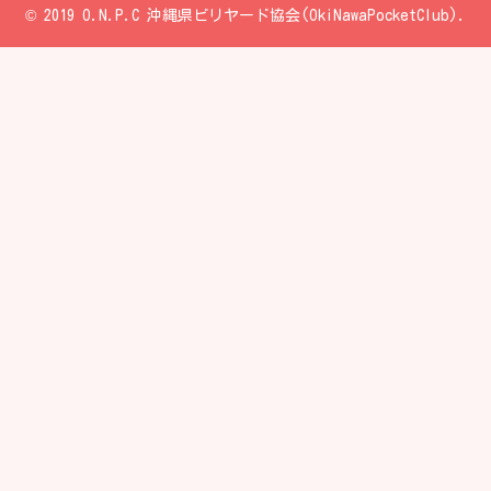
© 2019 O.N.P.C 沖縄県ビリヤード協会(OkiNawaPocketClub).