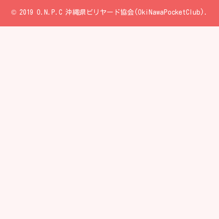
© 2019 O.N.P.C 沖縄県ビリヤード協会(OkiNawaPocketClub).