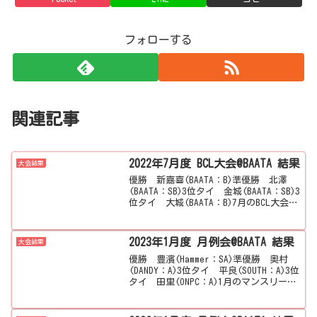
フォローする
関連記事
2022年7月度 BCL大会@BAATA 結果
大会結果
優勝 新嘉喜(BAATA：B)準優勝 北澤
(BAATA：SB)3位タイ 金城(BAATA：SB)3
位タイ 大城(BAATA：B)7月のBCL大会は
BAATAで行われ参加人数39名。ベスト4に
残ったのは、新嘉喜選手、北澤選手、金
城選手、大城選...
2023年1月度 月例会@BAATA 結果
大会結果
優勝 豊濱(Hammer：SA)準優勝 奥村
(DANDY：A)3位タイ 平良(SOUTH：A)3位
タイ 田里(ONPC：A)1月のマンスリーは
BAATAで行われ参加人数40名。ベスト4に
残ったのは、豊濱選手、奥村選手、平良
選手、田里選手の4...