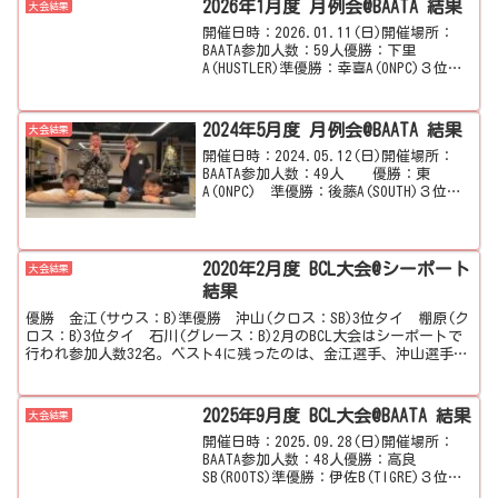
2026年1月度 月例会@BAATA 結果
大会結果
開催日時：2026.01.11(日)開催場所：
BAATA参加人数：59人優勝：下里
A(HUSTLER)準優勝：幸喜A(ONPC)３位タ
イ：棚原SA(CLOTH)３位タイ：後藤
A(SOUTH)準決勝第1試合結果123456789下
里A(SOU...
2024年5月度 月例会@BAATA 結果
大会結果
開催日時：2024.05.12(日)開催場所：
BAATA参加人数：49人 優勝：東
A(ONPC) 準優勝：後藤A(SOUTH)３位タ
イ：豊濱SA(HAMMER)３位タイ：新垣
A(BAATA) 準決勝第1試合 結果 1 2 3 4
5 6 ...
2020年2月度 BCL大会@シーポート
大会結果
結果
優勝 金江(サウス：B)準優勝 沖山(クロス：SB)3位タイ 棚原(ク
ロス：B)3位タイ 石川(グレース：B)2月のBCL大会はシーポートで
行われ参加人数32名。ベスト4に残ったのは、金江選手、沖山選手、
棚原選手、石川選手の4名。準決勝第1...
2025年9月度 BCL大会@BAATA 結果
大会結果
開催日時：2025.09.28(日)開催場所：
BAATA参加人数：48人優勝：高良
SB(ROOTS)準優勝：伊佐B(TIGRE)３位タ
イ：大城SB(SOUTH)３位タイ：崎間