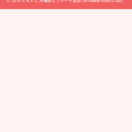
© 2019 O.N.P.C 沖縄県ビリヤード協会(OkiNawaPocketClub).