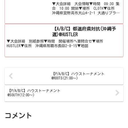
▼大会詳細 大会情報▼時間 09:30 集
合 10:00 開始▼場所 CLOTH▼住所
沖縄県宜野湾市大山4-2-1 大通りプラザ
ビル1F▼地図
【A/B/C】都道府県対抗(沖縄予
選)@HUSTLER
▼大会詳細 別紙参照▼時間 開催場所へ要問合せ▼場所
HUSTLER▼住所 沖縄県那覇市長田2-8-15▼地図
【P/A/B/C】ハウストーナメント
@ROOTS(21:00～)
【P/A/B/C】ハウストーナメント
@SOUTH(12:00～)
コメント