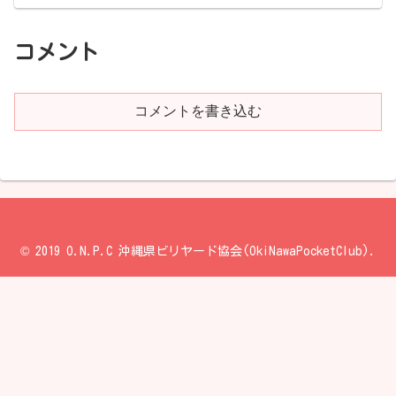
コメント
コメントを書き込む
© 2019 O.N.P.C 沖縄県ビリヤード協会(OkiNawaPocketClub).