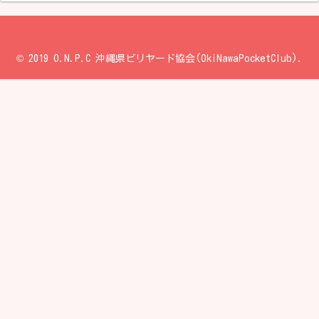
© 2019 O.N.P.C 沖縄県ビリヤード協会(OkiNawaPocketClub).