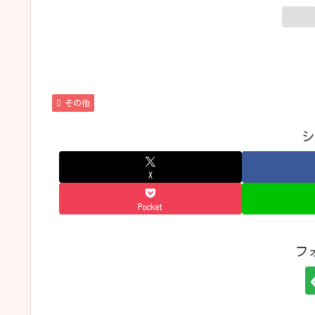
その他
シ
X
Pocket
フ